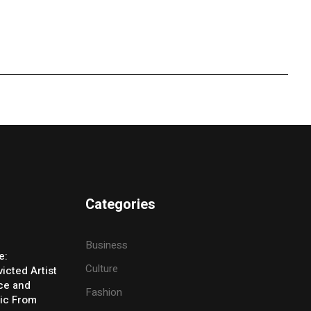
Categories
Business
e:
Culture
icted Artist
ice and
Fashion
ic From