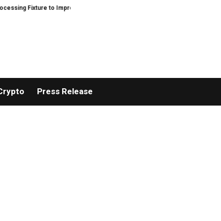
xture to Improve Precision and Efficiency in Elastic Component Manufactur
Crypto
Press Release