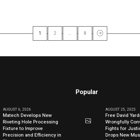
1
2
…
8
Popular
AUGUST 6, 2026
AUGUST 25, 2025
Matech Develops New
Free David Yard
Riveting Hole Processing
Wrongfully Conv
Fixture to Improve
Fights for Just
Precision and Efficiency in
Drops New Mus